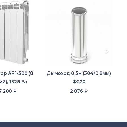
ор АР1-500 (8
Дымоход 0,5м (304/0,8мм)
ий), 1528 Вт
Ф220
Шти
7 200
₽
2 876
₽