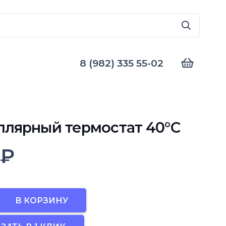
8 (982) 335 55-02
ллярный термостат 40°С
0
₽
во
В КОРЗИНУ
рный