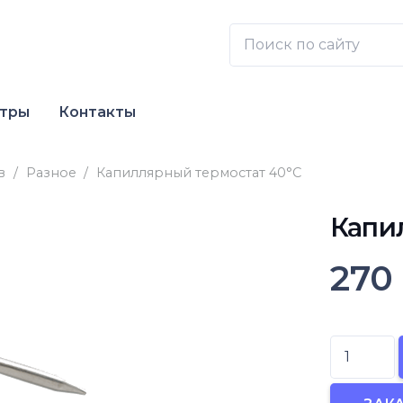
нтры
Контакты
в
/
Разное
/
Капиллярный термостат 40°С
Капи
27
Количест
товара
Капилля