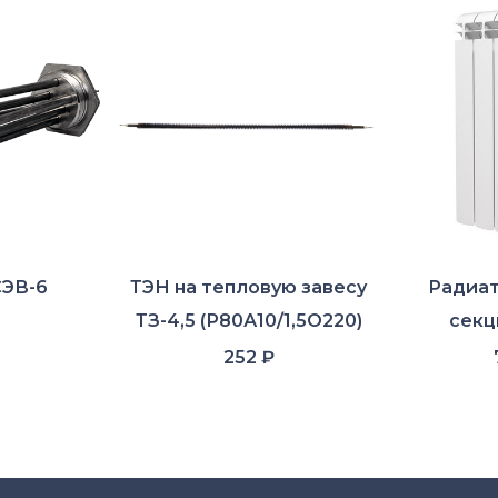
СЭВ-6
ТЭН на тепловую завесу
Радиат
ТЗ-4,5 (Р80А10/1,5О220)
секц
252
₽