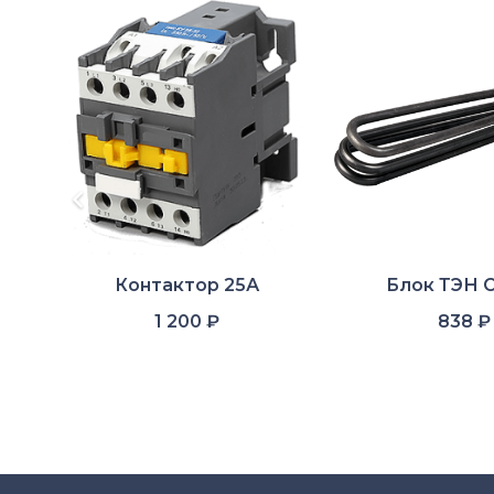
Контактор 25А
Блок ТЭН 
1 200
₽
838
₽