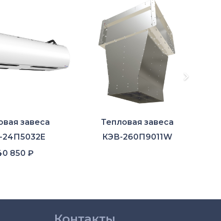
овая завеса
Тепловая завеса
-24П5032E
КЭВ-260П9011W
40 850
₽
Контакты