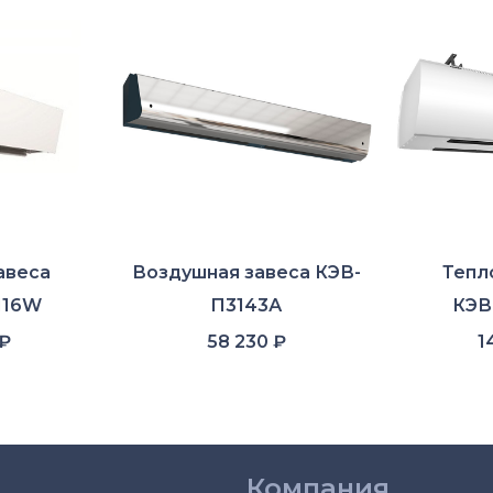
авеса
Воздушная завеса КЭВ-
Тепл
116W
П3143А
КЭВ
₽
58 230
₽
1
Компания