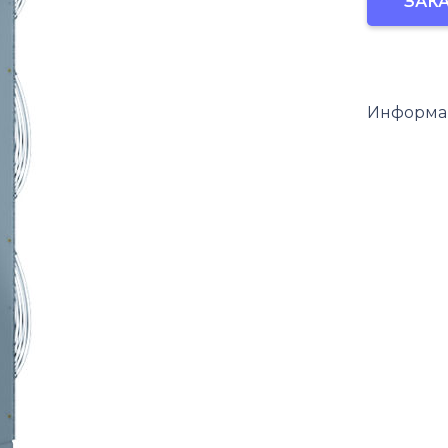
ЗАКА
завеса
КЭВ-60П7
Информац