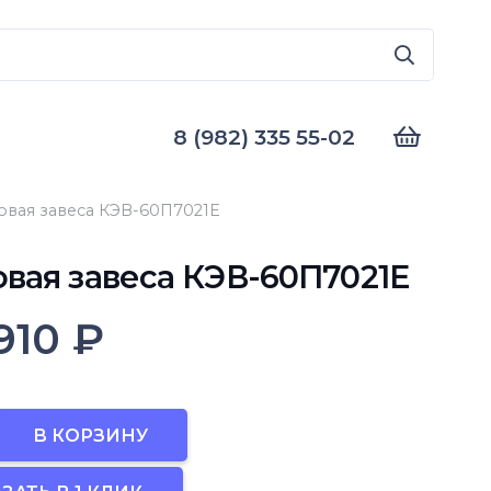
8 (982) 335 55-02
овая завеса КЭВ-60П7021E
овая завеса КЭВ-60П7021E
 910
₽
во
В КОРЗИНУ