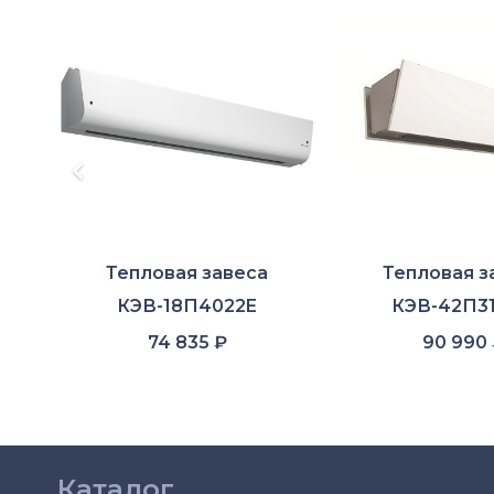
Тепловая завеса
Тепловая з
КЭВ-18П4022E
КЭВ-42П3
74 835
₽
90 990
Каталог