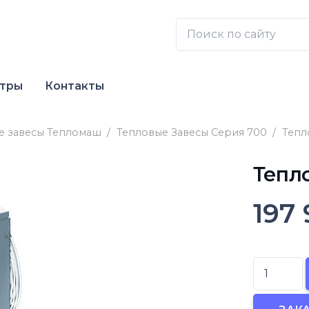
нтры
Контакты
е завесы Тепломаш
/
Тепловые Завесы Серия 700
/
Тепл
Тепл
197
Количест
товара
Тепловая