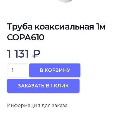
Труба коаксиальная 1м
COPA610
1 131
₽
Количество
В КОРЗИНУ
товара
Труба
ЗАКАЗАТЬ В 1 КЛИК
коаксиальная
1м
Информация для заказа
COPA610