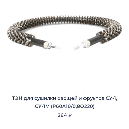
ТЭН для сушилки овощей и фруктов СУ-1,
СУ-1М (Р60А10/0,8О220)
264
₽