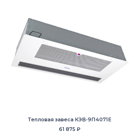
Тепловая завеса КЭВ-9П4071Е
61 875
₽