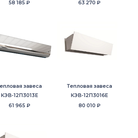
58 185
₽
63 270
₽
епловая завеса
Тепловая завеса
КЭВ-12П3013Е
КЭВ-12П3016E
61 965
₽
80 010
₽