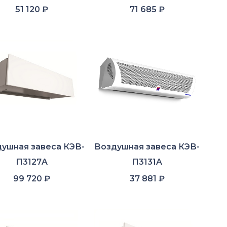
51 120
₽
71 685
₽
ушная завеса КЭВ-
Воздушная завеса КЭВ-
П3127A
П3131A
99 720
₽
37 881
₽