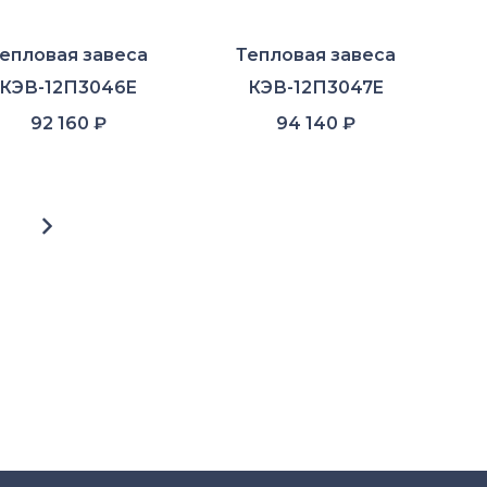
епловая завеса
Тепловая завеса
КЭВ-12П3046E
КЭВ-12П3047E
92 160
₽
94 140
₽